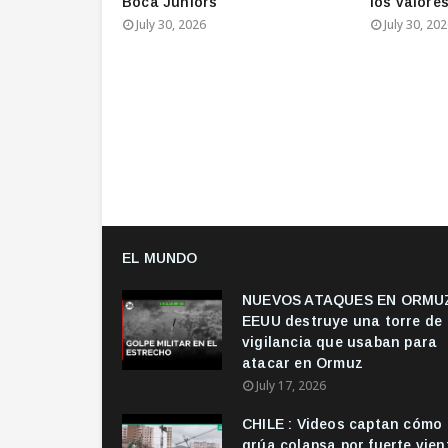
Boca Juniors
los valore
July 30, 2026
July 30, 20
EL MUNDO
NUEVOS ATAQUES EN ORMUZ
EEUU destruye una torre de
vigilancia que usaban para
atacar en Ormuz
July 17, 2026
CHILE : Videos captan cómo
grúa colapsa por fuerte vien