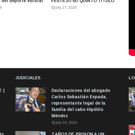
s del deporte escolar
FESTEJÓ SU QUINTO TÍTULO
26
July 27, 2026
JUDICIALES
LO
 |
Declaraciones del abogado
Carlos Sebastián Espada,
representante legal de la
familia del cabo Hipólito
Méndez
July 04, 2026
to
7 AÑOS DE PRISION A UN