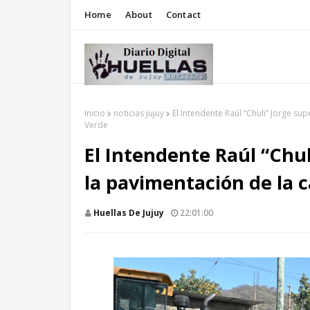
Home
About
Contact
Inicio
noticias jujuy
El Intendente Raúl “Chuli” Jorge s
Verde
El Intendente Raúl “Chul
la pavimentación de la 
Huellas De Jujuy
22:01:00