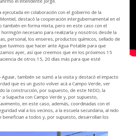
 afirmó el intendente Jorge.
a ejecutada en colaboración con el gobierno de la
o Montiel, destacó la cooperación intergubernamental en el
 también en forma mixta, pero en este caso con el
l hormigón necesario para realizarla y nosotros desde la
s, personal, los enseres, productos químicos, sellado de
e que tuvimos que hacer ante Agua Potable para que
ezamos ayer, así que creemos que en los próximos 15
 paciencia de otros 15, 20 días más para que esté
 Aguiar, también se sumó a la visita y destacó el impacto
verdad que es un gusto volver acá a Campo Verde, ver
ido la construcción, por supuesto, de este NIDO, la
ir a Suipacha con Campo Verde y, por supuesto,
pavimento, en este caso, además, coordinadas con el
uridad vial a los vecinos, a la escuela secundaria, al nido
 benefician a todos y, por supuesto, desarrollan los