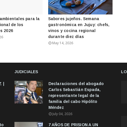
ambientales para la
Sabores jujeños. Semana
ional de los
gastronómica en Jujuy: chefs,
s 2026
vinos y cocina regional
durante diez días
26
May 14, 2026
JUDICIALES
LO
 |
Declaraciones del abogado
Carlos Sebastián Espada,
representante legal de la
familia del cabo Hipólito
Méndez
July 04, 2026
to
7 AÑOS DE PRISION A UN