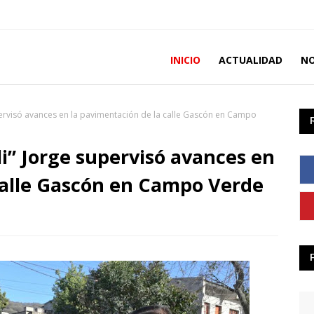
INICIO
ACTUALIDAD
NO
upervisó avances en la pavimentación de la calle Gascón en Campo
i” Jorge supervisó avances en
calle Gascón en Campo Verde