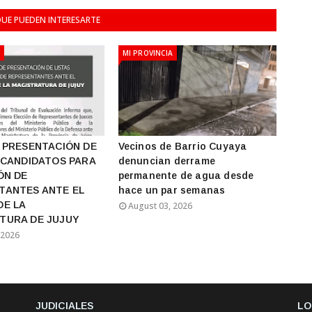
UE PUEDEN INTERESARTE
A
MI PROVINCIA
 PRESENTACIÓN DE
Vecinos de Barrio Cuyaya
 CANDIDATOS PARA
denuncian derrame
ÓN DE
permanente de agua desde
TANTES ANTE EL
hace un par semanas
DE LA
August 03, 2026
TURA DE JUJUY
 2026
JUDICIALES
LO