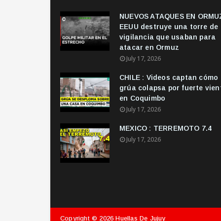
NUEVOS ATAQUES EN ORMUZ
EEUU destruye una torre de
vigilancia que usaban para
atacar en Ormuz
July 17, 2026
CHILE : Videos captan cómo
grúa colapsa por fuerte vien
en Coquimbo
July 17, 2026
MEXICO : TERREMOTO 7.4
July 17, 2026
Copyright ©
2026
Huellas De Jujuy