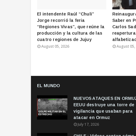
El intendente Raúl “Chuli”
Reinaugura
Jorge recorrió la feria
Saber en P
“Regiones Vivas”, que reúne la
Carlos Sad
producción y la cultura de las
reapertura
cuatro regiones de Jujuy
alfabetizac
August 05, 2026
August 05,
EL MUNDO
NUEVOS ATAQUES EN ORMUZ
EEUU destruye una torre de
vigilancia que usaban para
atacar en Ormuz
July 17, 2026