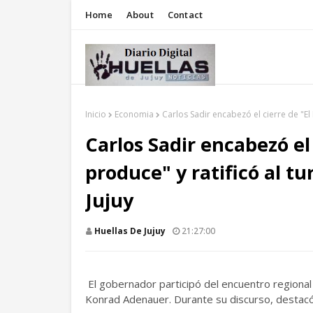
Home
About
Contact
Inicio
Economia
Carlos Sadir encabezó el cierre de "El
Carlos Sadir encabezó el
produce" y ratificó al t
Jujuy
Huellas De Jujuy
21:27:00
El gobernador participó del encuentro regional
Konrad Adenauer. Durante su discurso, destacó e