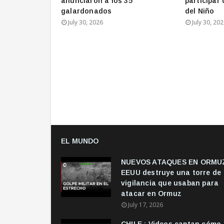
anunciaron a los 35
participar 
galardonados
del Niño
July 30, 2026
July 30, 20
EL MUNDO
NUEVOS ATAQUES EN ORMUZ
EEUU destruye una torre de
vigilancia que usaban para
atacar en Ormuz
July 17, 2026