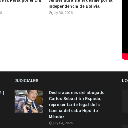
de la Feria por el Día
vender durante el desfile por la
Independencia de Bolivia
26
July 30, 2026
JUDICIALES
LO
 |
Declaraciones del abogado
Carlos Sebastián Espada,
representante legal de la
familia del cabo Hipólito
Méndez
July 04, 2026