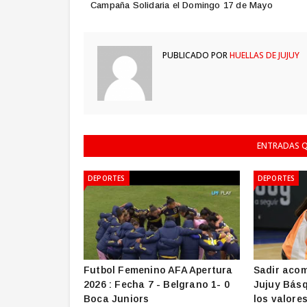
Campaña Solidaria el Domingo 17 de Mayo
PUBLICADO POR
HUELLAS DE JUJUY
ENTRADAS Q
DEPORTES
DEPORTES
Futbol Femenino AFA Apertura
Sadir acom
2026 : Fecha 7 - Belgrano 1- 0
Jujuy Básq
Boca Juniors
los valore