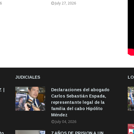
26
July 27, 2026
JUDICIALES
LO
 |
Declaraciones del abogado
Carlos Sebastián Espada,
representante legal de la
familia del cabo Hipólito
Méndez
July 04, 2026
to
7 AÑOS DE PRISION A UN