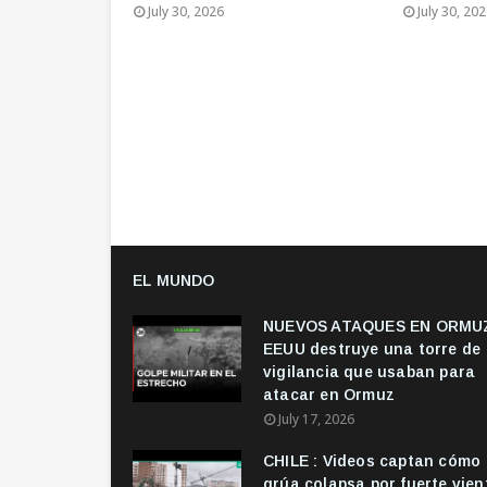
July 30, 2026
July 30, 20
EL MUNDO
NUEVOS ATAQUES EN ORMUZ
EEUU destruye una torre de
vigilancia que usaban para
atacar en Ormuz
July 17, 2026
CHILE : Videos captan cómo
grúa colapsa por fuerte vien