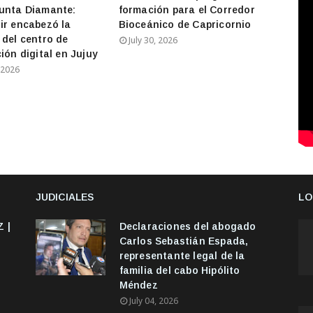
unta Diamante:
formación para el Corredor
ir encabezó la
Bioceánico de Capricornio
 del centro de
July 30, 2026
ión digital en Jujuy
 2026
JUDICIALES
LO
 |
Declaraciones del abogado
Carlos Sebastián Espada,
representante legal de la
familia del cabo Hipólito
Méndez
July 04, 2026