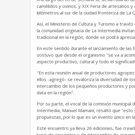
camélidos y ovinos, y XIX Feria de artesanos y a
kilómetros al sur de la ciudad fronteriza de La 
Así, el Ministerio de Cultura y Turismo a través
la comunidad originaria de La Intermedia invitar
tradicional en la región, donde se podrá apreci
En este sentido durante el lanzamiento de las f
sostuvo que desde el organismo "se va a aco
aspecto productivo, cultural y todo el significa
"En esta reunión anual de productores agropec
ellos -agregó- se revaloriza la diversidad de l
intercambio de los pequeños productores y por
data en la región".
Por su parte, el vocal de la comisión municipa
Intermedia, Manuel Mamaní, resaltó que "esto 
propuestas, por lo que es un evento único en la
Este encuentro ya lleva 26 ediciones, fue cread
lugar de encuentro y de intercambio de experie