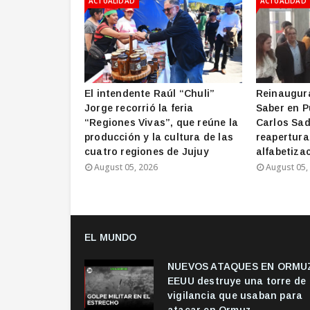
ACTUALIDAD
ACTUALIDAD
El intendente Raúl “Chuli”
Reinaugura
Jorge recorrió la feria
Saber en P
“Regiones Vivas”, que reúne la
Carlos Sad
producción y la cultura de las
reapertura
cuatro regiones de Jujuy
alfabetizac
August 05, 2026
August 05,
EL MUNDO
NUEVOS ATAQUES EN ORMUZ
EEUU destruye una torre de
vigilancia que usaban para