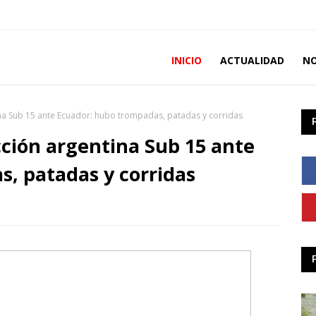
INICIO
ACTUALIDAD
NO
ina Sub 15 ante Ecuador: hubo trompadas, patadas y corridas
cción argentina Sub 15 ante
, patadas y corridas