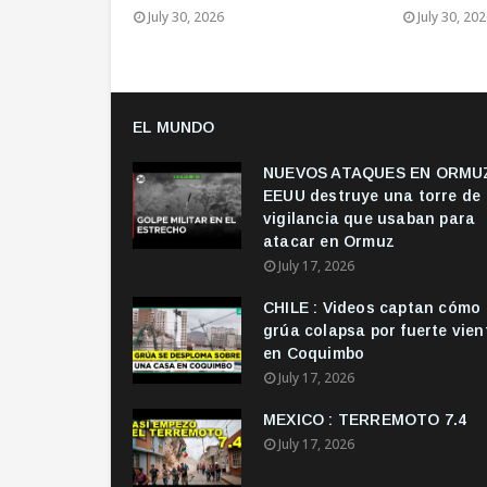
July 30, 2026
July 30, 20
EL MUNDO
NUEVOS ATAQUES EN ORMUZ
EEUU destruye una torre de
vigilancia que usaban para
atacar en Ormuz
July 17, 2026
CHILE : Videos captan cómo
grúa colapsa por fuerte vien
en Coquimbo
July 17, 2026
MEXICO : TERREMOTO 7.4
July 17, 2026