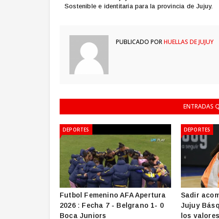
Sostenible e identitaria para la provincia de Jujuy.
PUBLICADO POR
HUELLAS DE JUJUY
ENTRADAS Q
DEPORTES
DEPORTES
Futbol Femenino AFA Apertura
Sadir acom
2026 : Fecha 7 - Belgrano 1- 0
Jujuy Básq
Boca Juniors
los valore