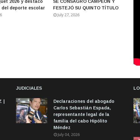
uet 2026 y destacó
SE CONSAGRÓ CAMPEÓN Y
s del deporte escolar
FESTEJÓ SU QUINTO TÍTULO
26
July 27, 2026
JUDICIALES
LO
 |
Declaraciones del abogado
Carlos Sebastián Espada,
representante legal de la
familia del cabo Hipólito
Méndez
July 04, 2026