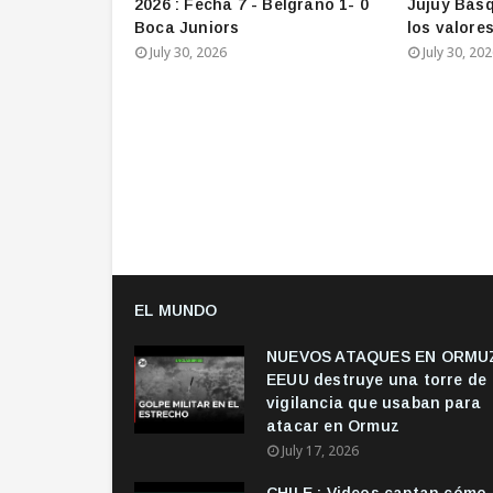
2026 : Fecha 7 - Belgrano 1- 0
Jujuy Básq
Boca Juniors
los valore
July 30, 2026
July 30, 20
EL MUNDO
NUEVOS ATAQUES EN ORMUZ
EEUU destruye una torre de
vigilancia que usaban para
atacar en Ormuz
July 17, 2026