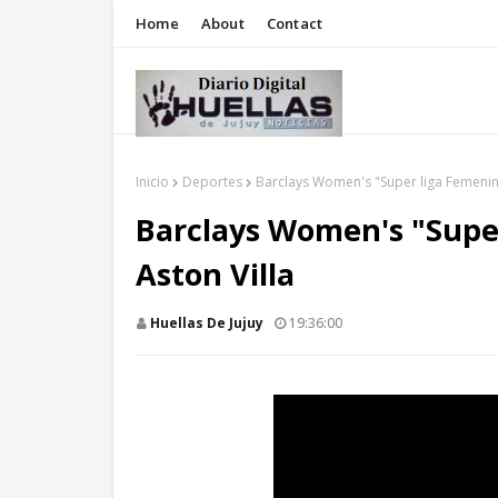
Home
About
Contact
Inicio
Deportes
Barclays Women's "Super liga Femenina
Barclays Women's "Super
Aston Villa
Huellas De Jujuy
19:36:00