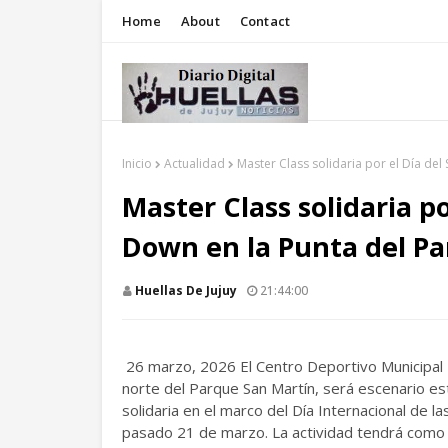
Home
About
Contact
Inicio
Actualidad
Master Class solidaria por el Día de
Master Class solidaria p
Down en la Punta del P
Huellas De Jujuy
21:44:00
26 marzo, 2026 El Centro Deportivo Municipal N
norte del Parque San Martín, será escenario e
solidaria en el marco del Día Internacional d
pasado 21 de marzo. La actividad tendrá como f