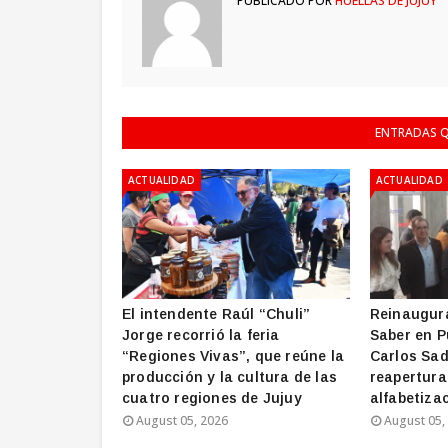
PUBLICADO POR
HUELLAS DE JUJUY
ENTRADAS Q
ACTUALIDAD
ACTUALIDAD
El intendente Raúl “Chuli”
Reinaugura
Jorge recorrió la feria
Saber en P
“Regiones Vivas”, que reúne la
Carlos Sad
producción y la cultura de las
reapertura
cuatro regiones de Jujuy
alfabetizac
August 05, 2026
August 05,