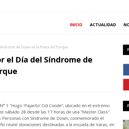
INICIO
ACTUALIDAD
NO
l Síndrome de Down en la Punta del Parque
or el Día del Síndrome de
arque
° 1 “Hugo ‘Pajarito’ Cid Conde”, ubicado en el extremo
ste sábado 28 desde las 17 horas de una “Master Class”
e las Personas con Síndrome de Down, conmemorado el
in reunir donaciones destinadas a la escuela de Varas, en