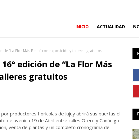
INICIO
ACTUALIDAD
NO
n de “La Flor Más Bella” con exposición y talleres gratuitos
 16° edición de “La Flor Más
alleres gratuitos
 por productores florícolas de Jujuy abrirá sus puertas el
nto de avenida 19 de Abril entre calles Otero y Canónigo
sición, venta de plantas y un completo cronograma de
.