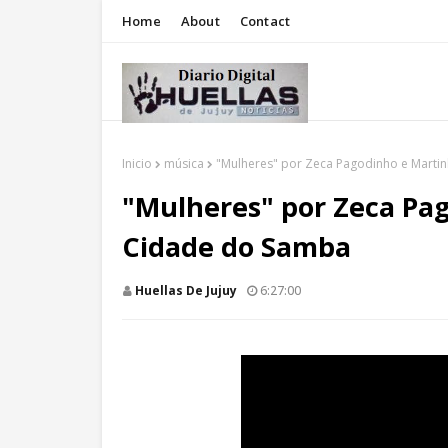
Home
About
Contact
Inicio
música
"Mulheres" por Zeca Pagodinho e Martin
"Mulheres" por Zeca Pag
Cidade do Samba
Huellas De Jujuy
6:27:00