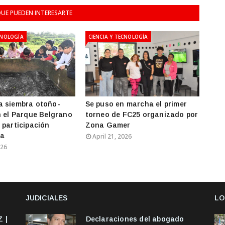
UE PUEDEN INTERESARTE
CNOLOGÍA
CIENCIA Y TECNOLOGÍA
a siembra otoño-
Se puso en marcha el primer
n el Parque Belgrano
torneo de FC25 organizado por
 participación
Zona Gamer
ia
April 21, 2026
026
JUDICIALES
LO
 |
Declaraciones del abogado