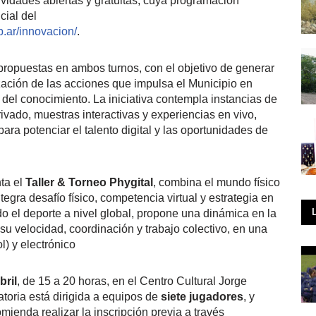
vidades abiertas y gratuitas, cuya programación
cial del
.ar/innovacion/
.
propuestas en ambos turnos, con el objetivo de generar
zación de las acciones que impulsa el Municipio en
del conocimiento. La iniciativa contempla instancias de
rivado, muestras interactivas y experiencias en vivo,
ra potenciar el talento digital y las oportunidades de
ta el
Taller & Torneo Phygital
, combina el mundo físico
egra desafío físico, competencia virtual y estrategia en
o el deporte a nivel global, propone una dinámica en la
su velocidad, coordinación y trabajo colectivo, en una
l) y electrónico
bril
, de 15 a 20 horas, en el Centro Cultural Jorge
toria está dirigida a equipos de
siete jugadores
, y
mienda realizar la inscripción previa a través