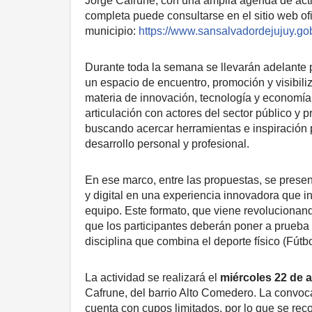
Jorge Cafrune, con una amplia agenda de acti
completa puede consultarse en el sitio web ofi
municipio:
https://www.sansalvadordejujuy.gob
Durante toda la semana se llevarán adelante 
un espacio de encuentro, promoción y visibili
materia de innovación, tecnología y economía 
articulación con actores del sector público y p
buscando acercar herramientas e inspiración pa
desarrollo personal y profesional.
En ese marco, entre las propuestas, se presen
y digital en una experiencia innovadora que int
equipo. Este formato, que viene revolucionand
que los participantes deberán poner a prueba 
disciplina que combina el deporte físico (Fútbo
La actividad se realizará el
miércoles 22 de a
Cafrune, del barrio Alto Comedero. La convoca
cuenta con cupos limitados, por lo que se reco