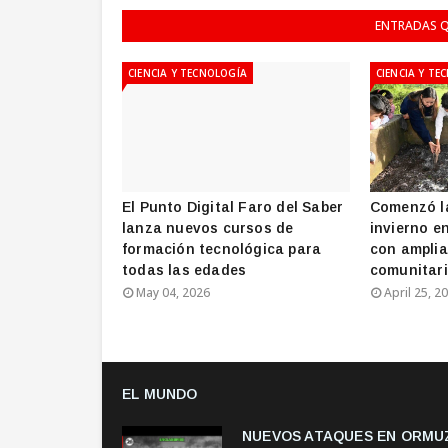
ENTRADAS Q
CIENCIA Y TECNOLOGÍA
CIENCIA Y TE
El Punto Digital Faro del Saber
Comenzó l
lanza nuevos cursos de
invierno e
formación tecnológica para
con amplia
todas las edades
comunitar
May 04, 2026
April 25, 2
EL MUNDO
NUEVOS ATAQUES EN ORMUZ