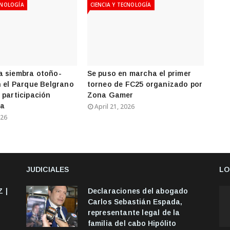
CNOLOGÍA
CIENCIA Y TECNOLOGÍA
a siembra otoño-
Se puso en marcha el primer
n el Parque Belgrano
torneo de FC25 organizado por
 participación
Zona Gamer
ia
April 21, 2026
026
JUDICIALES
LO
 |
Declaraciones del abogado
Carlos Sebastián Espada,
representante legal de la
familia del cabo Hipólito