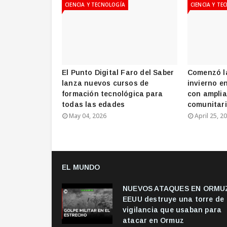
CIENCIA Y TECNOLOGÍA
CIENCIA Y TE
El Punto Digital Faro del Saber
Comenzó l
lanza nuevos cursos de
invierno e
formación tecnológica para
con amplia
todas las edades
comunitar
May 04, 2026
April 25, 2
EL MUNDO
NUEVOS ATAQUES EN ORMUZ
EEUU destruye una torre de
vigilancia que usaban para
atacar en Ormuz