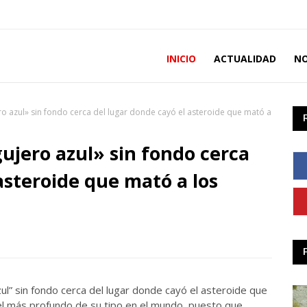
INICIO
ACTUALIDAD
NO
ro azul» sin fondo cerca del lugar donde cayó el asteroide que mató a
ujero azul» sin fondo cerca
asteroide que mató a los
ul” sin fondo cerca del lugar donde cayó el asteroide que
a el más profundo de su tipo en el mundo, puesto que