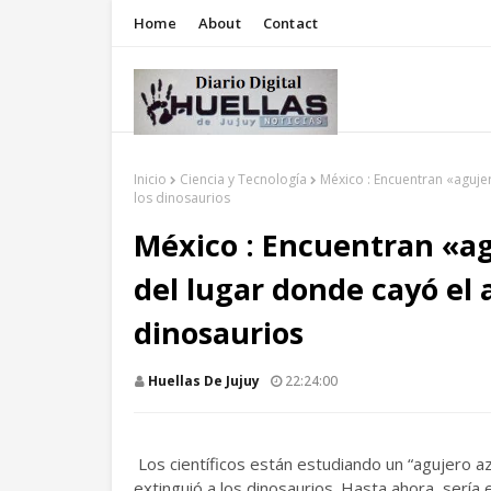
Home
About
Contact
Inicio
Ciencia y Tecnología
México : Encuentran «aguje
los dinosaurios
México : Encuentran «ag
del lugar donde cayó el 
dinosaurios
Huellas De Jujuy
22:24:00
Los científicos están estudiando un “agujero az
extinguió a los dinosaurios. Hasta ahora, serí