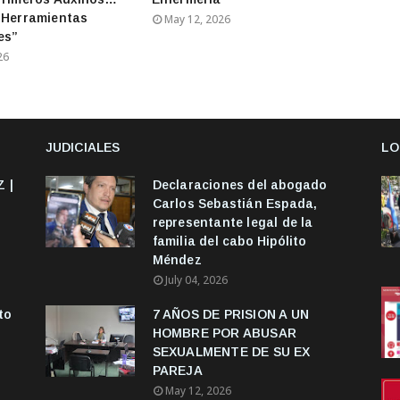
 Herramientas
May 12, 2026
es”
26
JUDICIALES
LO
 |
Declaraciones del abogado
Carlos Sebastián Espada,
representante legal de la
familia del cabo Hipólito
Méndez
July 04, 2026
to
7 AÑOS DE PRISION A UN
HOMBRE POR ABUSAR
SEXUALMENTE DE SU EX
PAREJA
May 12, 2026