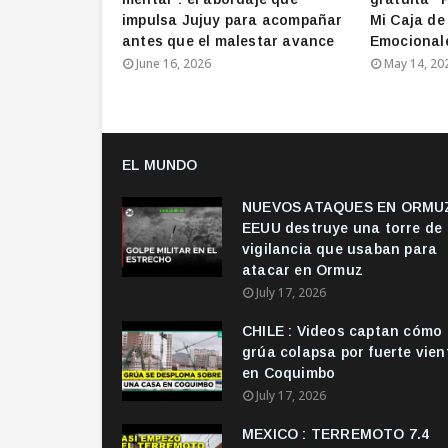
impulsa Jujuy para acompañar
Mi Caja de
antes que el malestar avance
Emocional
June 16, 2026
May 14, 20
EL MUNDO
NUEVOS ATAQUES EN ORMUZ
EEUU destruye una torre de
vigilancia que usaban para
atacar en Ormuz
July 17, 2026
CHILE : Videos captan cómo
grúa colapsa por fuerte vien
en Coquimbo
July 17, 2026
MEXICO : TERREMOTO 7.4