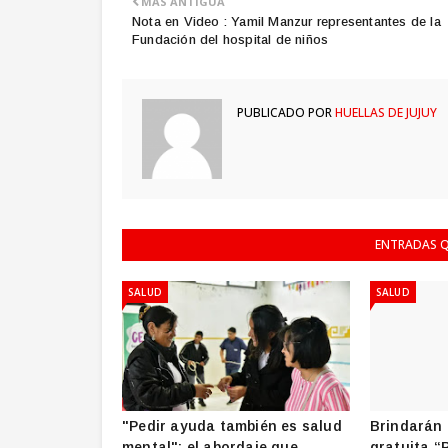
MÁS ANTIGUA
Nota en Video : Yamil Manzur representantes de la
Fundación del hospital de niños
PUBLICADO POR
HUELLAS DE JUJUY
ENTRADAS Q
SALUD
SALUD
"Pedir ayuda también es salud
Brindarán 
mental": el abordaje que
gratuita “