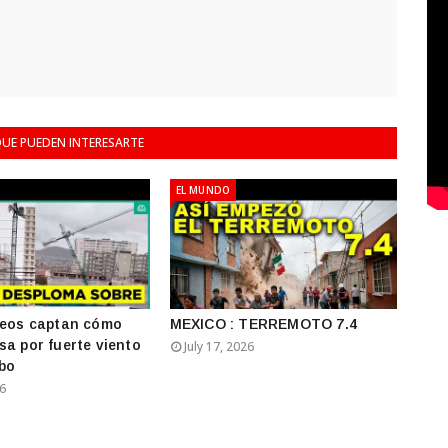
UE PUEDEN INTERESARTE
EL MUNDO
deos captan cómo
MEXICO : TERREMOTO 7.4
sa por fuerte viento
July 17, 2026
bo
26