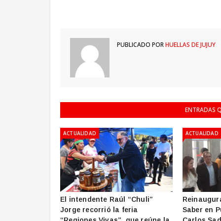
PUBLICADO POR
HUELLAS DE JUJUY
ENTRADAS Q
ACTUALIDAD
ACTUALIDAD
El intendente Raúl “Chuli”
Reinaugura
Jorge recorrió la feria
Saber en P
“Regiones Vivas”, que reúne la
Carlos Sad