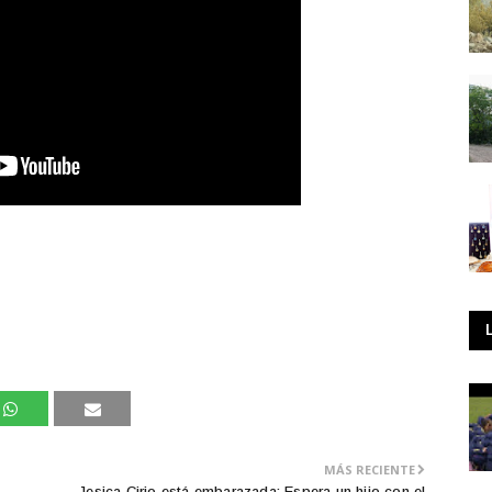
MÁS RECIENTE
Jesica Cirio está embarazada: Espera un hijo con el