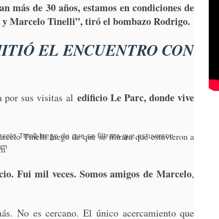
evan más de 30 años, estamos en condiciones de
 y Marcelo Tinelli”, tiró el bombazo Rodrigo.
ITIÓ EL ENCUENTRO CON
edificio Le Parc, donde vive
 por sus visitas al
celo Tinelli luego de que se filtrara que estuvieron a
am
icio. Fui mil veces. Somos amigos de Marcelo
,
ás. No es cercano. El único acercamiento que