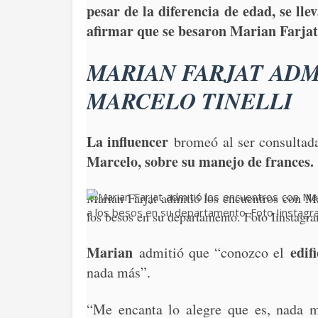
pesar de la diferencia de edad, se ll
afirmar que se besaron Marian Farjat
MARIAN FARJAT ADM
MARCELO TINELLI
La influencer
bromeó al ser consultada
Marcelo, sobre su manejo de frances.
Marian Farjat admitió los encuentros con Mar
los besos en su departamento. Foto Iinstagr
Marian
edif
admitió que “conozco el
nada más”.
“Me encanta lo alegre que es, nada m