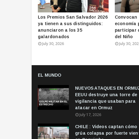
Los Premios San Salvador 2026
Convocan 
ya tienen a sus distinguidos:
economía 
anunciaron a los 35
participar 
galardonados
del Niño
July 30, 2026
July 30, 20
EL MUNDO
NUEVOS ATAQUES EN ORMUZ
EEUU destruye una torre de
vigilancia que usaban para
atacar en Ormuz
July 17, 2026
CHILE : Videos captan cómo
grúa colapsa por fuerte vien