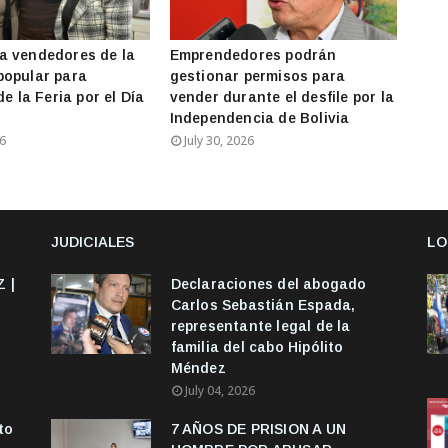
a vendedores de la
Emprendedores podrán
popular para
gestionar permisos para
de la Feria por el Día
vender durante el desfile por la
Independencia de Bolivia
26
July 30, 2026
JUDICIALES
LO
 |
Declaraciones del abogado
Carlos Sebastián Espada,
representante legal de la
familia del cabo Hipólito
Méndez
July 04, 2026
to
7 AÑOS DE PRISION A UN