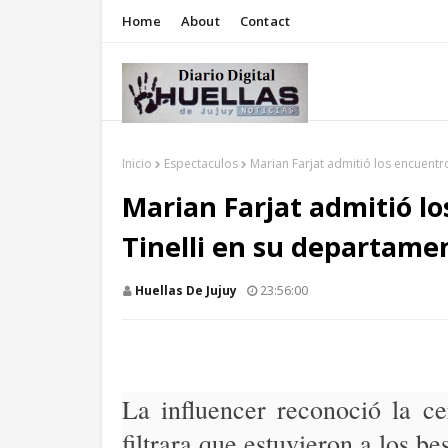
Home
About
Contact
Inicio
Espectaculos
Marian Farjat admitió los encuentr
Marian Farjat admitió l
Tinelli en su departamen
Huellas De Jujuy
23:56:00
La influencer reconoció la c
filtrara que estuvieron a los be