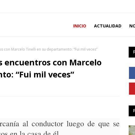
INICIO
ACTUALIDAD
NO
os con Marcelo Tinelli en su departamento: “Fui mil veces”
os encuentros con Marcelo
to: “Fui mil veces”
ercanía al conductor luego de que se
sos en la casa de él.