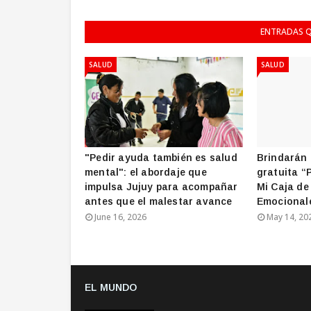
ENTRADAS Q
SALUD
SALUD
"Pedir ayuda también es salud
Brindarán 
mental": el abordaje que
gratuita “
impulsa Jujuy para acompañar
Mi Caja de
antes que el malestar avance
Emocional
June 16, 2026
May 14, 20
EL MUNDO