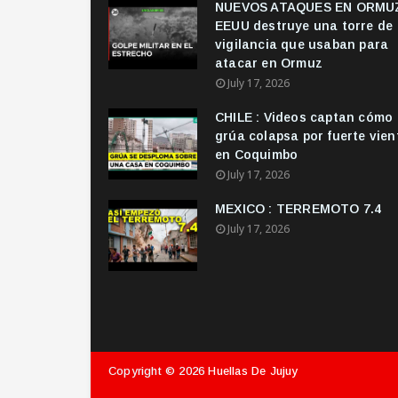
NUEVOS ATAQUES EN ORMUZ
EEUU destruye una torre de
vigilancia que usaban para
atacar en Ormuz
July 17, 2026
CHILE : Videos captan cómo
grúa colapsa por fuerte vien
en Coquimbo
July 17, 2026
MEXICO : TERREMOTO 7.4
July 17, 2026
Copyright ©
2026
Huellas De Jujuy