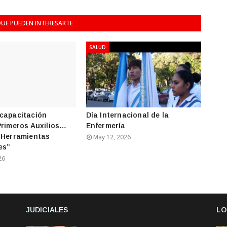
UE PUEDEN INTERESARTE
SALUD
capacitación
Día Internacional de la
Primeros Auxilios…
Enfermería
 Herramientas
May 12, 2026
es”
26
JUDICIALES
LO