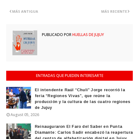
MÁS ANTIGUA
MÁS RECIENTE
PUBLICADO POR
HUELLAS DE JUJUY
ENTRADAS QUE PUEDEN INTERESARTE
El intendente Raúl “Chuli” Jorge recorrió la
feria “Regiones Vivas”, que reúne la
producción y la cultura de las cuatro regiones
de Jujuy
August 05, 2026
Reinauguraron El Faro del Saber en Punta
Diamante: Carlos Sadir encabezó la reapertura
del centro de alfabetización digital en Jujuy