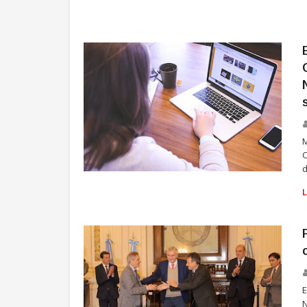
UNIVERSIDAD
M
C
d
UNIVERSIDAD
E
N