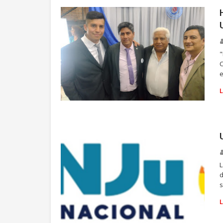
"
e
UNIVERSIDAD
L
d
s