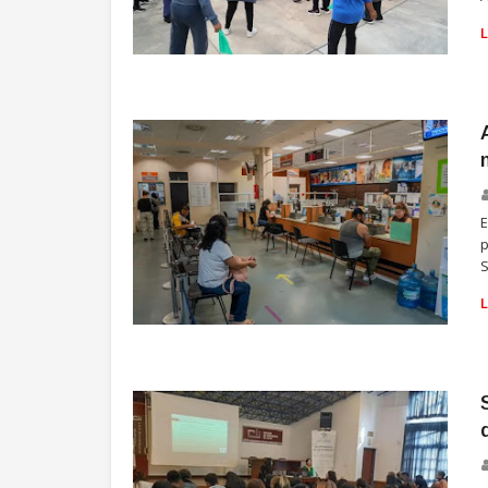
SALUD
E
p
S
SALUD