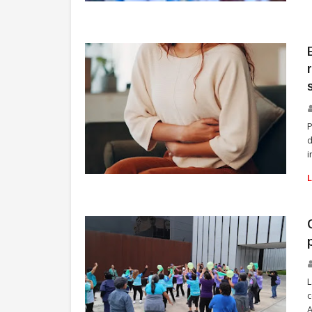
SALUD
P
d
i
SALUD
L
c
A