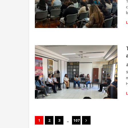
1
c
b
SALUD
9
m
H
SALUD
...
1
2
3
107