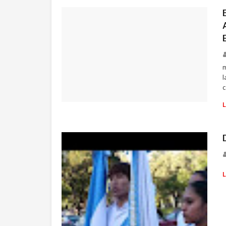
m
l
c
SALUD